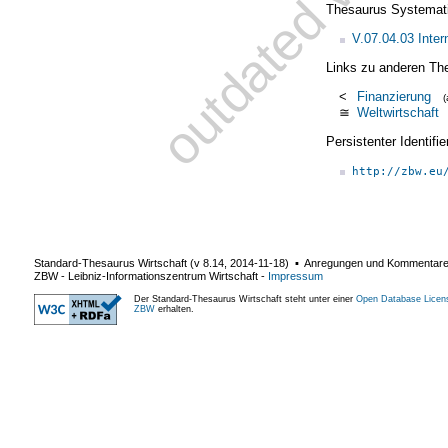
Thesaurus Systemat
V.07.04.03 Inter
Links zu anderen Th
<
Finanzierung
≅
Weltwirtschaft
Persistenter Identif
http://zbw.eu
Standard-Thesaurus Wirtschaft (v
8.14
,
2014-11-18
) ▪ Anregungen und Kommentar
ZBW - Leibniz-Informationszentrum Wirtschaft
-
Impressum
Der Standard-Thesaurus Wirtschaft steht unter einer
Open Database Licen
ZBW
erhalten.