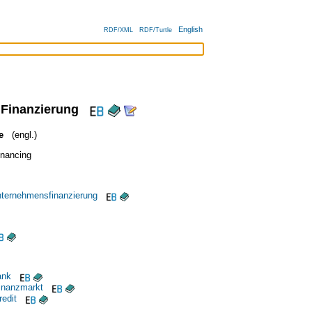
English
RDF/XML
RDF/Turtle
 Finanzierung
e
(engl.)
inancing
Unternehmensfinanzierung
ank
Finanzmarkt
redit