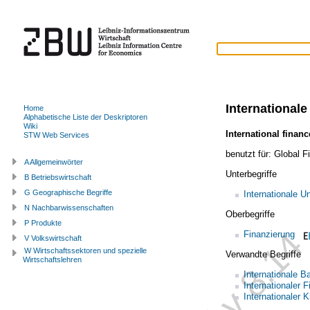
Internationale
Home
Alphabetische Liste der Deskriptoren
Wiki
International financ
STW Web Services
benutzt für:
Global F
A Allgemeinwörter
Unterbegriffe
B Betriebswirtschaft
G Geographische Begriffe
Internationale 
N Nachbarwissenschaften
Oberbegriffe
P Produkte
Finanzierung
V Volkswirtschaft
W Wirtschaftssektoren und spezielle
Verwandte Begriffe
Wirtschaftslehren
Internationale B
Internationaler 
Internationaler K