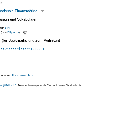
ik
nationale Finanzmärkte
esauri und Vokabularen
(aus
GND
)
(aus
DBpedia
)
ier (für Bookmarks und zum Verlinken)
/stw/descriptor/10805-1
e an das
Thesaurus Team
se (ODbL) 1.0
. Darüber hinausgehende Rechte können Sie durch die