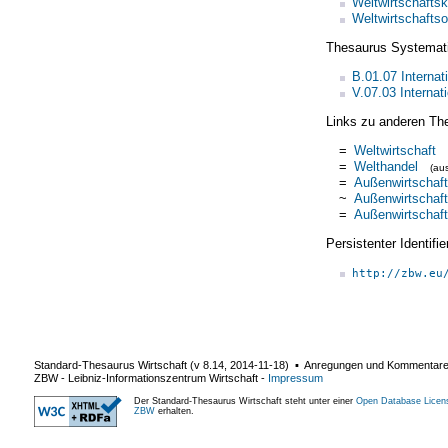
Weltwirtschaftsk
Weltwirtschafts
Thesaurus Systemat
B.01.07 Interna
V.07.03 Internat
Links zu anderen Th
=
Weltwirtschaft
=
Welthandel
(au
=
Außenwirtschaft
~
Außenwirtschaft
=
Außenwirtschaft
Persistenter Identif
http://zbw.eu
Standard-Thesaurus Wirtschaft (v
8.14
,
2014-11-18
) ▪ Anregungen und Kommentar
ZBW - Leibniz-Informationszentrum Wirtschaft
-
Impressum
Der Standard-Thesaurus Wirtschaft steht unter einer
Open Database Licen
ZBW
erhalten.