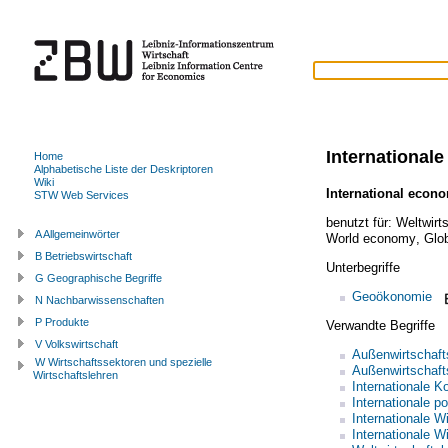
Internationale
Home
Alphabetische Liste der Deskriptoren
Wiki
International econ
STW Web Services
benutzt für:
Weltwirt
A Allgemeinwörter
World economy
,
Glo
B Betriebswirtschaft
Unterbegriffe
G Geographische Begriffe
Geoökonomie
N Nachbarwissenschaften
P Produkte
Verwandte Begriffe
V Volkswirtschaft
Außenwirtschafts
W Wirtschaftssektoren und spezielle
Außenwirtschaft
Wirtschaftslehren
Internationale K
Internationale p
Internationale W
Internationale Wi