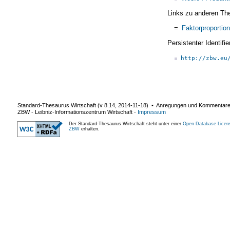
Links zu anderen Th
=
Faktorproportion
Persistenter Identif
http://zbw.eu
Standard-Thesaurus Wirtschaft (v
8.14
,
2014-11-18
) ▪ Anregungen und Kommentar
ZBW - Leibniz-Informationszentrum Wirtschaft
-
Impressum
Der Standard-Thesaurus Wirtschaft steht unter einer
Open Database Licen
ZBW
erhalten.