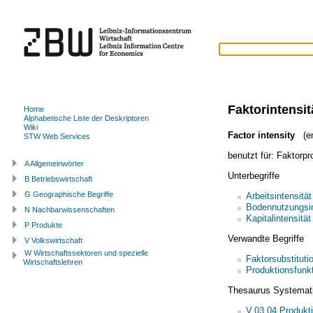
Faktorintensit
Home
Alphabetische Liste der Deskriptoren
Wiki
Factor intensity
(en
STW Web Services
benutzt für:
Faktorpr
A Allgemeinwörter
Unterbegriffe
B Betriebswirtschaft
G Geographische Begriffe
Arbeitsintensität
Bodennutzungsin
N Nachbarwissenschaften
Kapitalintensität
P Produkte
Verwandte Begriffe
V Volkswirtschaft
W Wirtschaftssektoren und spezielle
Faktorsubstituti
Wirtschaftslehren
Produktionsfunk
Thesaurus Systemat
V.03.04 Produkt