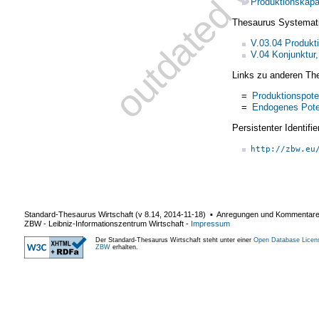
Produktionskapa
Thesaurus Systemat
V.03.04 Produkt
V.04 Konjunktur
Links zu anderen Th
=
Produktionspote
=
Endogenes Pote
Persistenter Identif
http://zbw.eu
Standard-Thesaurus Wirtschaft (v
8.14
,
2014-11-18
) ▪ Anregungen und Kommentar
ZBW - Leibniz-Informationszentrum Wirtschaft
-
Impressum
Der Standard-Thesaurus Wirtschaft steht unter einer
Open Database Licen
ZBW
erhalten.