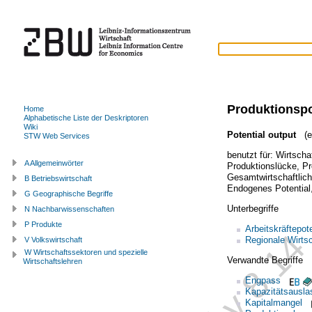
Produktionspo
Home
Alphabetische Liste der Deskriptoren
Wiki
Potential output
(en
STW Web Services
benutzt für:
Wirtscha
A Allgemeinwörter
Produktionslücke
,
Pr
Gesamtwirtschaftlich
B Betriebswirtschaft
Endogenes Potential
G Geographische Begriffe
Unterbegriffe
N Nachbarwissenschaften
P Produkte
Arbeitskräftepot
Regionale Wirtsc
V Volkswirtschaft
W Wirtschaftssektoren und spezielle
Verwandte Begriffe
Wirtschaftslehren
Engpass
Kapazitätsausla
Kapitalmangel