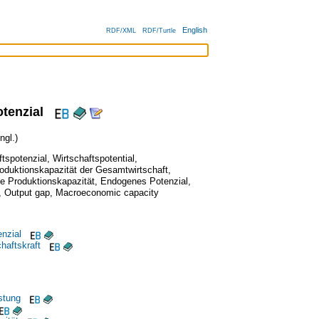
English
RDF/XML
RDF/Turtle
tenzial
gl.)
ftspotenzial
,
Wirtschaftspotential
,
oduktionskapazität der Gesamtwirtschaft
,
e Produktionskapazität
,
Endogenes Potenzial
,
,
Output gap
,
Macroeconomic capacity
enzial
haftskraft
stung