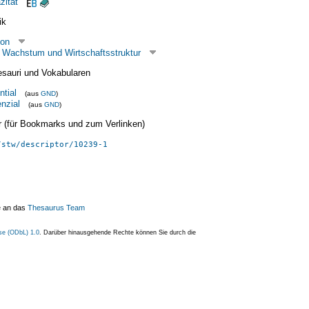
zität
ik
ion
, Wachstum und Wirtschaftsstruktur
esauri und Vokabularen
ntial
(aus
GND
)
nzial
(aus
GND
)
ier (für Bookmarks und zum Verlinken)
/stw/descriptor/10239-1
e an das
Thesaurus Team
se (ODbL) 1.0
. Darüber hinausgehende Rechte können Sie durch die