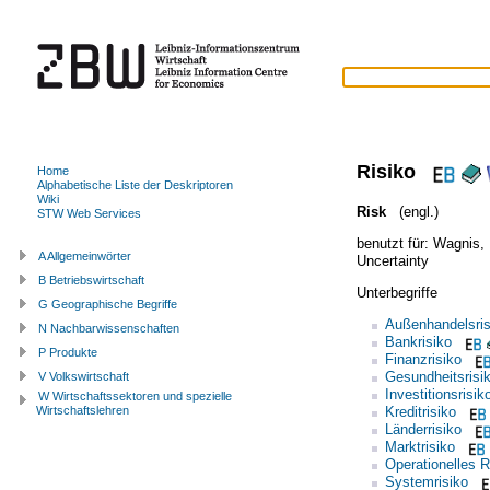
Risiko
Home
Alphabetische Liste der Deskriptoren
Wiki
Risk
(engl.)
STW Web Services
benutzt für:
Wagnis
,
A Allgemeinwörter
Uncertainty
B Betriebswirtschaft
Unterbegriffe
G Geographische Begriffe
Außenhandelsris
N Nachbarwissenschaften
Bankrisiko
P Produkte
Finanzrisiko
Gesundheitsrisi
V Volkswirtschaft
Investitionsrisik
W Wirtschaftssektoren und spezielle
Kreditrisiko
Wirtschaftslehren
Länderrisiko
Marktrisiko
Operationelles R
Systemrisiko