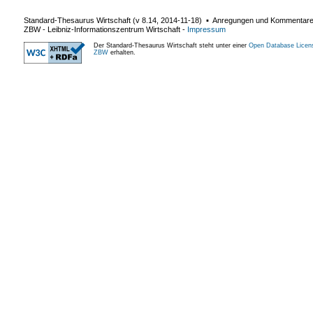
Standard-Thesaurus Wirtschaft (v
8.14
,
2014-11-18
) ▪ Anregungen und Kommentar
ZBW - Leibniz-Informationszentrum Wirtschaft
-
Impressum
Der Standard-Thesaurus Wirtschaft steht unter einer
Open Database Licen
ZBW
erhalten.