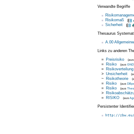
Verwandte Begriffe
Risikomanagem
Risikomaß
Sicherheit
Thesaurus Systemat
A.00 Allgemeinw
Links zu anderen Th
=
Preisrisiko
(au
=
Risiko
(aus
GND
=
Risikoverteilung
>
Unsicherheit
(
~
Risikotheorie
(
=
Risiko
(aus
DBpe
=
Risiko
(aus
Thes
>
Risikoabschätz
=
RISIKO
(aus
Ag
Persistenter Identif
http://zbw.eu