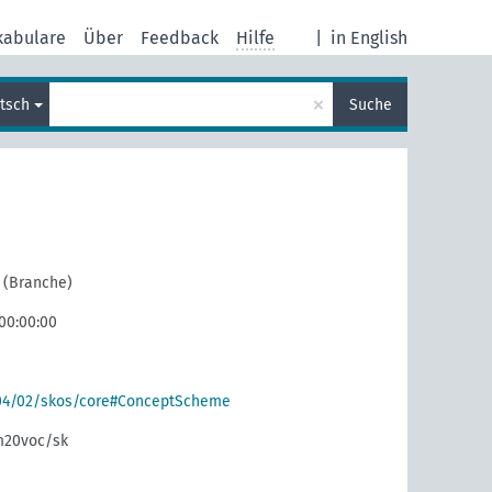
kabulare
Über
Feedback
Hilfe
|
in English
×
tsch
Suche
n (Branche)
 00:00:00
004/02/skos/core#ConceptScheme
m20voc/sk