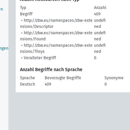
Typ
Anzahl
en
Begriff
409
• http://zbw.eu/namespaces/zbw-exte
undefi
nsions/Descriptor
ned
• http://zbw.eu/namespaces/zbw-exte
undefi
nsions/Found
ned
• http://zbw.eu/namespaces/zbw-exte
undefi
ungen
nsions/Thsys
ned
• Veralteter Begriff
0
Anzahl Begriffe nach Sprache
Sprache
Bevorzugte Begriffe
Synonyme
Deutsch
409
0