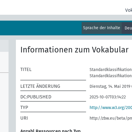
Vo
Sprache der Inhalte
Deu
Informationen zum Vokabular
TITEL
Standardklassifikation
Standardklassifikatio
LETZTE ÄNDERUNG
Dienstag, 14. Mai 2019
DC:PUBLISHED
2025-10-07T03:14:22
TYP
http://www.w3.org/2
URI
http://zbw.eu/beta/p
Anzahl Ressourcen nach Typ