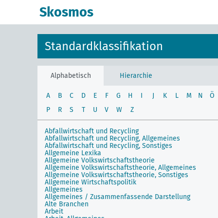
Skosmos
Standardklassifikation
Alphabetisch
Hierarchie
A
B
C
D
E
F
G
H
I
J
K
L
M
N
Ö
P
R
S
T
U
V
W
Z
Abfallwirtschaft und Recycling
Abfallwirtschaft und Recycling, Allgemeines
Abfallwirtschaft und Recycling, Sonstiges
Allgemeine Lexika
Allgemeine Volkswirtschaftstheorie
Allgemeine Volkswirtschaftstheorie, Allgemeines
Allgemeine Volkswirtschaftstheorie, Sonstiges
Allgemeine Wirtschaftspolitik
Allgemeines
Allgemeines / Zusammenfassende Darstellung
Alte Branchen
Arbeit