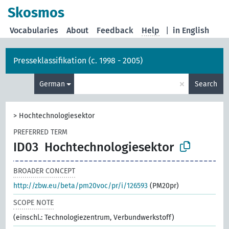
Skosmos
Vocabularies
About
Feedback
Help
|
in English
Presseklassifikation (c. 1998 - 2005)
×
German
Search
>
Hochtechnologiesektor
PREFERRED TERM
ID03
Hochtechnologiesektor
BROADER CONCEPT
http://zbw.eu/beta/pm20voc/pr/i/126593
(PM20pr)
SCOPE NOTE
(einschl.: Technologiezentrum, Verbundwerkstoff)