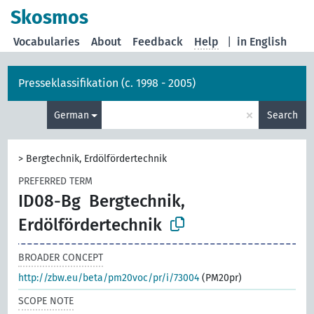
Skosmos
Vocabularies
About
Feedback
Help
|
in English
Presseklassifikation (c. 1998 - 2005)
×
German
Search
>
Bergtechnik, Erdölfördertechnik
PREFERRED TERM
ID08-Bg
Bergtechnik,
Erdölfördertechnik
BROADER CONCEPT
http://zbw.eu/beta/pm20voc/pr/i/73004
(PM20pr)
SCOPE NOTE