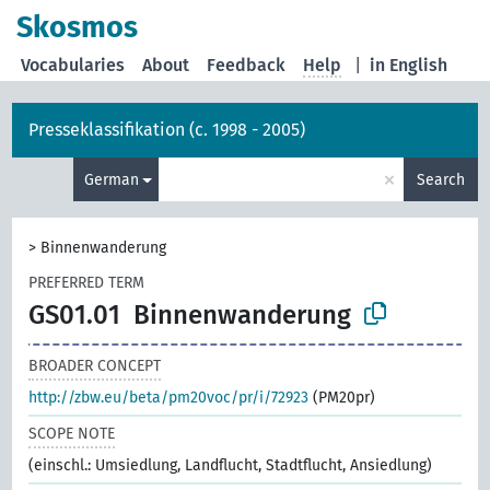
Skosmos
Vocabularies
About
Feedback
Help
|
in English
Presseklassifikation (c. 1998 - 2005)
×
German
Search
>
Binnenwanderung
PREFERRED TERM
GS01.01
Binnenwanderung
BROADER CONCEPT
http://zbw.eu/beta/pm20voc/pr/i/72923
(PM20pr)
SCOPE NOTE
(einschl.: Umsiedlung, Landflucht, Stadtflucht, Ansiedlung)