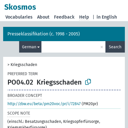
Skosmos
Vocabularies
About
Feedback
Help
|
in English
Presseklassifikation (c. 1998 - 2005)
×
German
Search
>
Kriegsschaden
PREFERRED TERM
PO04.02
Kriegsschaden
BROADER CONCEPT
http://zbw.eu/beta/pm20voc/pr/i/72847
(PM20pr)
SCOPE NOTE
(einschl.: Besatzungsschaden, Kriegsopferfürsorge,
Kriegsgräberfürsorge)