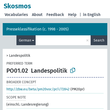
Skosmos
Vocabularies
About
Feedback
Help
|
in English
Presseklassifikation (c. 1998 - 2005)
×
German
Search
>
Landespolitik
PREFERRED TERM
PO01.02
Landespolitik
BROADER CONCEPT
http://zbw.eu/beta/pm20voc/pr/i/72842
(PM20pr)
SCOPE NOTE
(einschl.: Landesregierung)