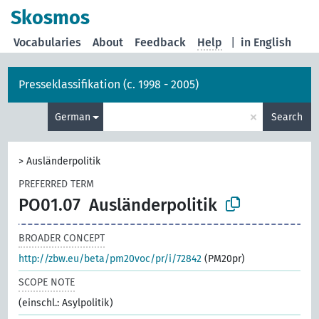
Skosmos
Vocabularies
About
Feedback
Help
|
in English
Presseklassifikation (c. 1998 - 2005)
×
German
Search
>
Ausländerpolitik
PREFERRED TERM
PO01.07
Ausländerpolitik
BROADER CONCEPT
http://zbw.eu/beta/pm20voc/pr/i/72842
(PM20pr)
SCOPE NOTE
(einschl.: Asylpolitik)