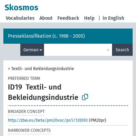
Skosmos
Vocabularies
About
Feedback
Help
|
in English
Presseklassifikation (c. 1998 - 2005)
×
German
Search
>
Textil- und Bekleidungsindustrie
PREFERRED TERM
ID19
Textil- und
Bekleidungsindustrie
BROADER CONCEPT
http://zbw.eu/beta/pm20voc/pr/i/126593
(PM20pr)
NARROWER CONCEPTS