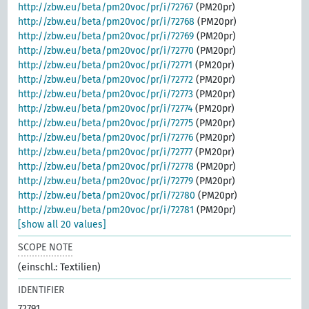
http://zbw.eu/beta/pm20voc/pr/i/72767
(PM20pr)
http://zbw.eu/beta/pm20voc/pr/i/72768
(PM20pr)
http://zbw.eu/beta/pm20voc/pr/i/72769
(PM20pr)
http://zbw.eu/beta/pm20voc/pr/i/72770
(PM20pr)
http://zbw.eu/beta/pm20voc/pr/i/72771
(PM20pr)
http://zbw.eu/beta/pm20voc/pr/i/72772
(PM20pr)
http://zbw.eu/beta/pm20voc/pr/i/72773
(PM20pr)
http://zbw.eu/beta/pm20voc/pr/i/72774
(PM20pr)
http://zbw.eu/beta/pm20voc/pr/i/72775
(PM20pr)
http://zbw.eu/beta/pm20voc/pr/i/72776
(PM20pr)
http://zbw.eu/beta/pm20voc/pr/i/72777
(PM20pr)
http://zbw.eu/beta/pm20voc/pr/i/72778
(PM20pr)
http://zbw.eu/beta/pm20voc/pr/i/72779
(PM20pr)
http://zbw.eu/beta/pm20voc/pr/i/72780
(PM20pr)
http://zbw.eu/beta/pm20voc/pr/i/72781
(PM20pr)
[show all 20 values]
SCOPE NOTE
(einschl.: Textilien)
IDENTIFIER
72791