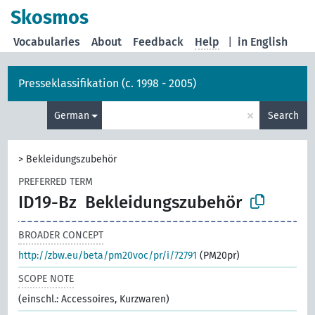
Skosmos
Vocabularies
About
Feedback
Help
|
in English
Presseklassifikation (c. 1998 - 2005)
×
German
Search
>
Bekleidungszubehör
PREFERRED TERM
ID19-Bz
Bekleidungszubehör
BROADER CONCEPT
http://zbw.eu/beta/pm20voc/pr/i/72791
(PM20pr)
SCOPE NOTE
(einschl.: Accessoires, Kurzwaren)