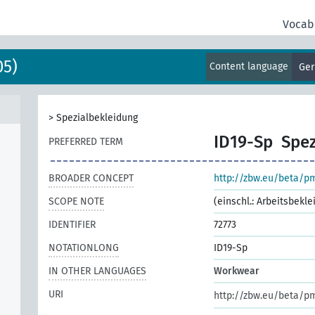
Vocab
05)
Content language
Ge
>
Spezialbekleidung
ID19-Sp
Spez
PREFERRED TERM
BROADER CONCEPT
http://zbw.eu/beta/p
SCOPE NOTE
(einschl.: Arbeitsbekl
IDENTIFIER
72773
NOTATIONLONG
ID19-Sp
IN OTHER LANGUAGES
Workwear
URI
http://zbw.eu/beta/p