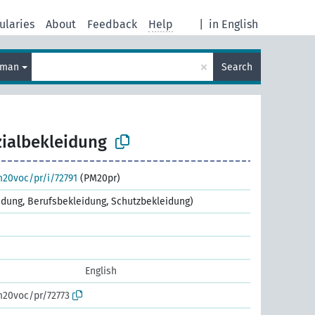
ularies
About
Feedback
Help
|
in English
×
rman
Search
ialbekleidung
m20voc/pr/i/72791
(PM20pr)
eidung, Berufsbekleidung, Schutzbekleidung)
English
m20voc/pr/72773