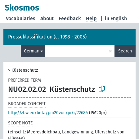
Skosmos
Vocabularies
About
Feedback
Help
|
in English
Presseklassifikation (c. 1998 - 2005)
×
German
Search
>
Küstenschutz
PREFERRED TERM
NU02.02.02
Küstenschutz
BROADER CONCEPT
http://zbw.eu/beta/pm20voc/pr/i/72684
(PM20pr)
SCOPE NOTE
(einschl.: Meeresdeichbau, Landgewinnung, Uferschutz von
Flüssen)