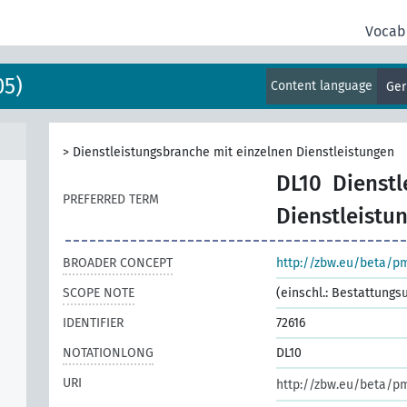
Vocab
05)
Content language
Ge
>
Dienstleistungsbranche mit einzelnen Dienstleistungen
DL10
Dienstl
PREFERRED TERM
Dienstleistu
BROADER CONCEPT
http://zbw.eu/beta/p
SCOPE NOTE
(einschl.: Bestattungs
IDENTIFIER
72616
NOTATIONLONG
DL10
URI
http://zbw.eu/beta/p