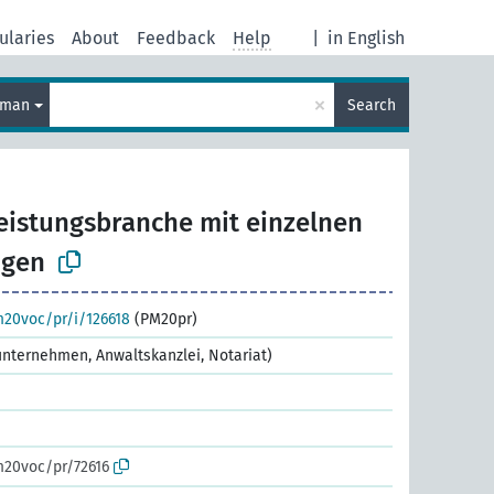
ularies
About
Feedback
Help
|
in English
×
rman
Search
eistungsbranche mit einzelnen
ngen
m20voc/pr/i/126618
(PM20pr)
unternehmen, Anwaltskanzlei, Notariat)
m20voc/pr/72616