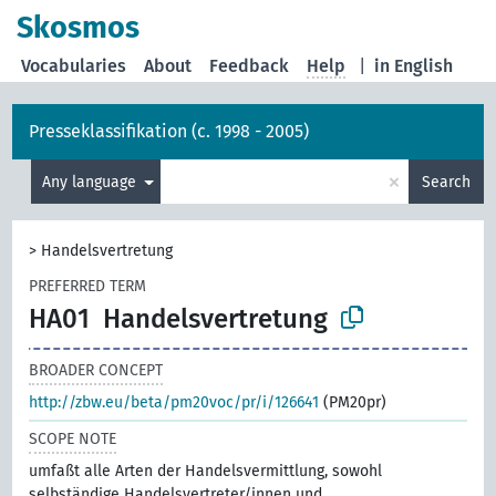
Skosmos
Vocabularies
About
Feedback
Help
|
in English
Presseklassifikation (c. 1998 - 2005)
×
Any language
Search
>
Handelsvertretung
PREFERRED TERM
HA01
Handelsvertretung
BROADER CONCEPT
http://zbw.eu/beta/pm20voc/pr/i/126641
(PM20pr)
SCOPE NOTE
umfaßt alle Arten der Handelsvermittlung, sowohl
selbständige Handelsvertreter/innen und