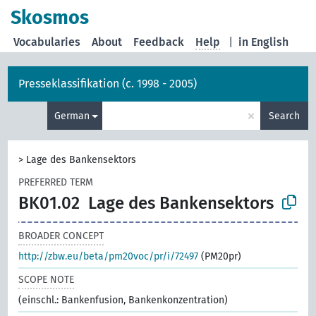
Skosmos
Vocabularies
About
Feedback
Help
|
in English
Presseklassifikation (c. 1998 - 2005)
×
German
Search
>
Lage des Bankensektors
PREFERRED TERM
BK01.02
Lage des Bankensektors
BROADER CONCEPT
http://zbw.eu/beta/pm20voc/pr/i/72497
(PM20pr)
SCOPE NOTE
(einschl.: Bankenfusion, Bankenkonzentration)