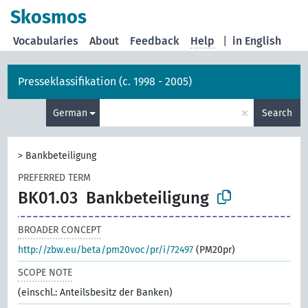
Skosmos
Vocabularies
About
Feedback
Help
|
in English
Presseklassifikation (c. 1998 - 2005)
×
German
Search
>
Bankbeteiligung
PREFERRED TERM
BK01.03
Bankbeteiligung
BROADER CONCEPT
http://zbw.eu/beta/pm20voc/pr/i/72497
(PM20pr)
SCOPE NOTE
(einschl.: Anteilsbesitz der Banken)