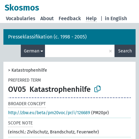
Skosmos
Vocabularies
About
Feedback
Help
|
in English
Presseklassifikation (c. 1998 - 2005)
×
German
Search
>
Katastrophenhilfe
PREFERRED TERM
OV05
Katastrophenhilfe
BROADER CONCEPT
http://zbw.eu/beta/pm20voc/pr/i/126689
(PM20pr)
SCOPE NOTE
(einschl.: Zivilschutz, Brandschutz, Feuerwehr)