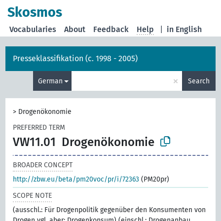
Skosmos
Vocabularies
About
Feedback
Help
|
in English
Presseklassifikation (c. 1998 - 2005)
×
German
Search
>
Drogenökonomie
PREFERRED TERM
VW11.01
Drogenökonomie
BROADER CONCEPT
http://zbw.eu/beta/pm20voc/pr/i/72363
(PM20pr)
SCOPE NOTE
(ausschl.: Für Drogenpolitik gegenüber den Konsumenten von
Drogen vgl. aber: Drogenkonsum) (einschl.: Drogenanbau,