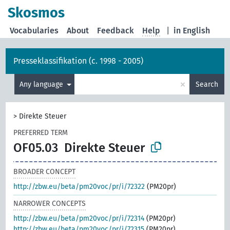
Skosmos
Vocabularies
About
Feedback
Help
|
in English
Presseklassifikation (c. 1998 - 2005)
×
Any language
Search
>
Direkte Steuer
PREFERRED TERM
OF05.03
Direkte Steuer
BROADER CONCEPT
http://zbw.eu/beta/pm20voc/pr/i/72322
(PM20pr)
NARROWER CONCEPTS
http://zbw.eu/beta/pm20voc/pr/i/72314
(PM20pr)
http://zbw.eu/beta/pm20voc/pr/i/72315
(PM20pr)