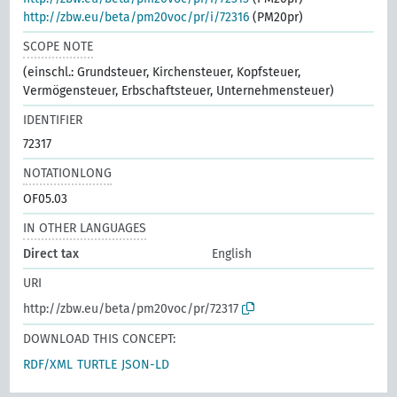
http://zbw.eu/beta/pm20voc/pr/i/72316
(PM20pr)
SCOPE NOTE
(einschl.: Grundsteuer, Kirchensteuer, Kopfsteuer,
Vermögensteuer, Erbschaftsteuer, Unternehmensteuer)
IDENTIFIER
72317
NOTATIONLONG
OF05.03
IN OTHER LANGUAGES
Direct tax
English
URI
http://zbw.eu/beta/pm20voc/pr/72317
DOWNLOAD THIS CONCEPT:
RDF/XML
TURTLE
JSON-LD