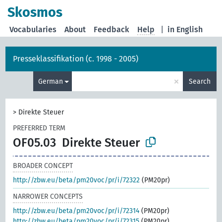
Skosmos
Vocabularies
About
Feedback
Help
|
in English
Presseklassifikation (c. 1998 - 2005)
×
German
Search
>
Direkte Steuer
PREFERRED TERM
OF05.03
Direkte Steuer
BROADER CONCEPT
http://zbw.eu/beta/pm20voc/pr/i/72322
(PM20pr)
NARROWER CONCEPTS
http://zbw.eu/beta/pm20voc/pr/i/72314
(PM20pr)
http://zbw.eu/beta/pm20voc/pr/i/72315
(PM20pr)