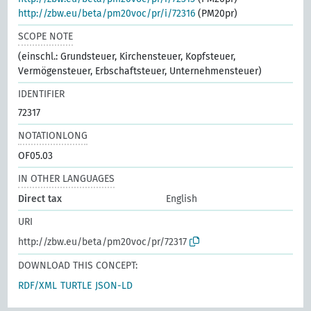
http://zbw.eu/beta/pm20voc/pr/i/72316
(PM20pr)
SCOPE NOTE
(einschl.: Grundsteuer, Kirchensteuer, Kopfsteuer,
Vermögensteuer, Erbschaftsteuer, Unternehmensteuer)
IDENTIFIER
72317
NOTATIONLONG
OF05.03
IN OTHER LANGUAGES
Direct tax
English
URI
http://zbw.eu/beta/pm20voc/pr/72317
DOWNLOAD THIS CONCEPT:
RDF/XML
TURTLE
JSON-LD