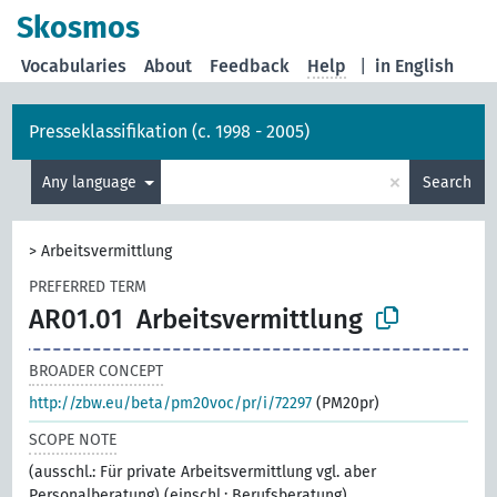
Skosmos
Vocabularies
About
Feedback
Help
|
in English
Presseklassifikation (c. 1998 - 2005)
×
Any language
Search
>
Arbeitsvermittlung
PREFERRED TERM
AR01.01
Arbeitsvermittlung
BROADER CONCEPT
http://zbw.eu/beta/pm20voc/pr/i/72297
(PM20pr)
SCOPE NOTE
(ausschl.: Für private Arbeitsvermittlung vgl. aber
Personalberatung) (einschl.: Berufsberatung)