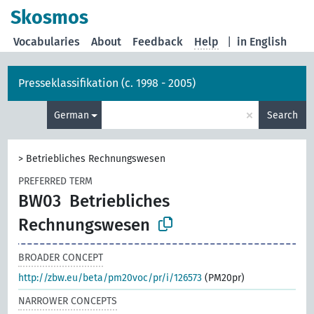
Skosmos
Vocabularies
About
Feedback
Help
|
in English
Presseklassifikation (c. 1998 - 2005)
×
German
Search
>
Betriebliches Rechnungswesen
PREFERRED TERM
BW03
Betriebliches
Rechnungswesen
BROADER CONCEPT
http://zbw.eu/beta/pm20voc/pr/i/126573
(PM20pr)
NARROWER CONCEPTS