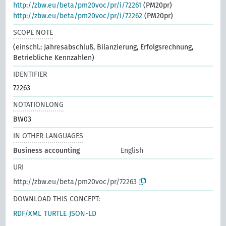
http://zbw.eu/beta/pm20voc/pr/i/72261
(PM20pr)
http://zbw.eu/beta/pm20voc/pr/i/72262
(PM20pr)
SCOPE NOTE
(einschl.: Jahresabschluß, Bilanzierung, Erfolgsrechnung,
Betriebliche Kennzahlen)
IDENTIFIER
72263
NOTATIONLONG
BW03
IN OTHER LANGUAGES
Business accounting
English
URI
http://zbw.eu/beta/pm20voc/pr/72263
DOWNLOAD THIS CONCEPT:
RDF/XML
TURTLE
JSON-LD