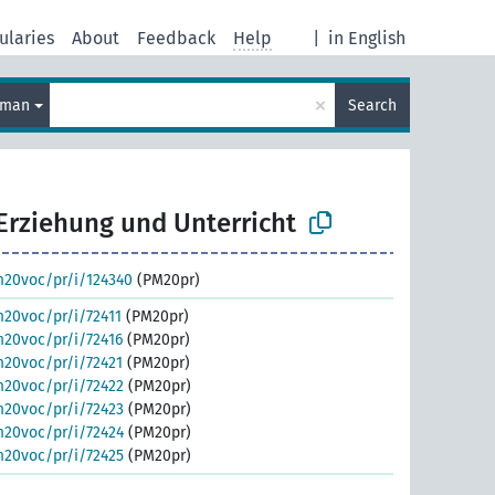
ularies
About
Feedback
Help
|
in English
×
rman
Search
Erziehung und Unterricht
m20voc/pr/i/124340
(PM20pr)
m20voc/pr/i/72411
(PM20pr)
m20voc/pr/i/72416
(PM20pr)
m20voc/pr/i/72421
(PM20pr)
m20voc/pr/i/72422
(PM20pr)
m20voc/pr/i/72423
(PM20pr)
m20voc/pr/i/72424
(PM20pr)
m20voc/pr/i/72425
(PM20pr)