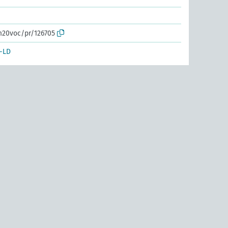
m20voc/pr/126705
-LD