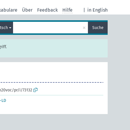
kabulare
Über
Feedback
Hilfe
|
in English
×
tsch
Suche
iff.
m20voc/pr/i/73132
-LD