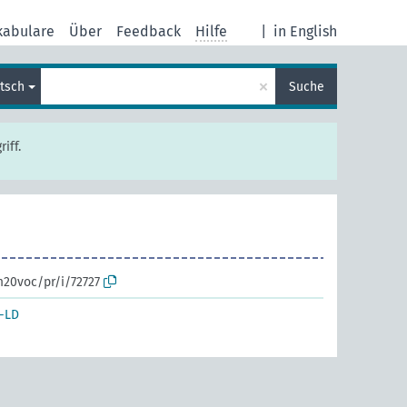
kabulare
Über
Feedback
Hilfe
|
in English
×
tsch
Suche
iff.
m20voc/pr/i/72727
-LD