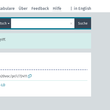
kabulare
Über
Feedback
Hilfe
|
in English
×
tsch
Suche
iff.
m20voc/pr/i/72411
-LD