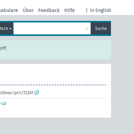
kabulare
Über
Feedback
Hilfe
|
in English
×
tsch
Suche
iff.
m20voc/pr/i/72201
-LD