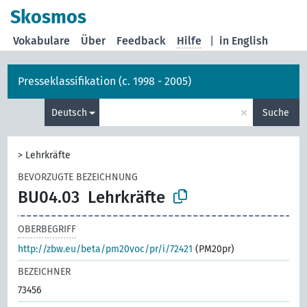
Skosmos
Vokabulare
Über
Feedback
Hilfe
|
in English
Presseklassifikation (c. 1998 - 2005)
×
Deutsch
Suche
>
Lehrkräfte
BEVORZUGTE BEZEICHNUNG
BU04.03
Lehrkräfte
OBERBEGRIFF
http://zbw.eu/beta/pm20voc/pr/i/72421
(PM20pr)
BEZEICHNER
73456