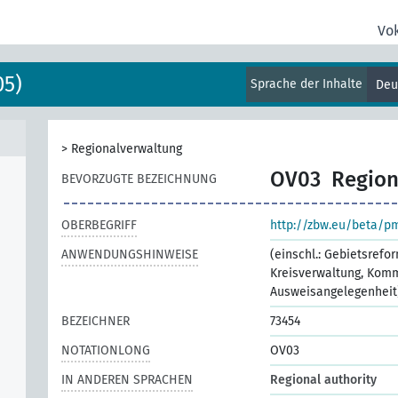
Vo
05)
Sprache der Inhalte
Deu
>
Regionalverwaltung
OV03
Region
BEVORZUGTE BEZEICHNUNG
OBERBEGRIFF
http://zbw.eu/beta/p
ANWENDUNGSHINWEISE
(einschl.: Gebietsrefo
Kreisverwaltung, Komm
Ausweisangelegenheit
BEZEICHNER
73454
NOTATIONLONG
OV03
IN ANDEREN SPRACHEN
Regional authority