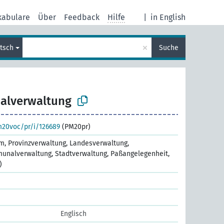
kabulare
Über
Feedback
Hilfe
|
in English
×
tsch
Suche
alverwaltung
m20voc/pr/i/126689
(PM20pr)
rm, Provinzverwaltung, Landesverwaltung,
unalverwaltung, Stadtverwaltung, Paßangelegenheit,
)
Englisch