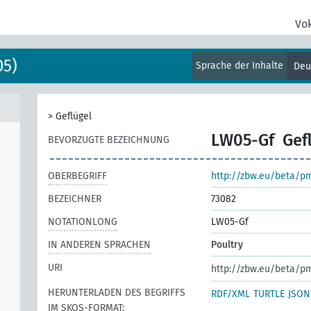
Vo
05)
Sprache der Inhalte
Deu
>
Geflügel
LW05-Gf
Gef
BEVORZUGTE BEZEICHNUNG
OBERBEGRIFF
http://zbw.eu/beta/p
BEZEICHNER
73082
NOTATIONLONG
LW05-Gf
IN ANDEREN SPRACHEN
Poultry
URI
http://zbw.eu/beta/p
HERUNTERLADEN DES BEGRIFFS
RDF/XML
TURTLE
JSON
IM SKOS-FORMAT: