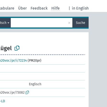
kabulare
Über
Feedback
Hilfe
|
in English
×
tsch
Suche
lügel
m20voc/pr/i/72234
(PM20pr)
Englisch
m20voc/pr/73082
-LD