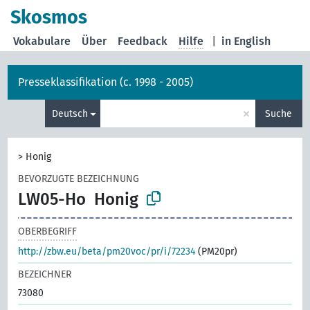
Skosmos
Vokabulare
Über
Feedback
Hilfe
|
in English
Presseklassifikation (c. 1998 - 2005)
×
Deutsch
Suche
>
Honig
BEVORZUGTE BEZEICHNUNG
LW05-Ho
Honig
OBERBEGRIFF
http://zbw.eu/beta/pm20voc/pr/i/72234
(PM20pr)
BEZEICHNER
73080