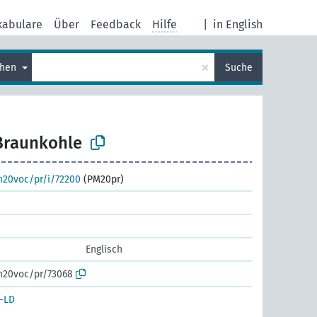
kabulare
Über
Feedback
Hilfe
|
in English
×
chen
Suche
Braunkohle
m20voc/pr/i/72200
(PM20pr)
Englisch
m20voc/pr/73068
-LD