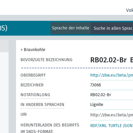
Vo
05)
Sprache der Inhalte
Suche in allen Spra
>
Braunkohle
RB02.02-Br
BEVORZUGTE BEZEICHNUNG
OBERBEGRIFF
http://zbw.eu/beta/p
BEZEICHNER
73068
NOTATIONLONG
RB02.02-Br
IN ANDEREN SPRACHEN
Lignite
URI
http://zbw.eu/beta/p
HERUNTERLADEN DES BEGRIFFS
RDF/XML
TURTLE
JSON
IM SKOS-FORMAT: