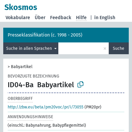
Skosmos
Vokabulare
Über
Feedback
Hilfe
|
in English
Presseklassifikation (c. 1998 - 2005)
×
Suche in allen Sprachen
Suche
>
Babyartikel
BEVORZUGTE BEZEICHNUNG
ID04-Ba
Babyartikel
OBERBEGRIFF
http://zbw.eu/beta/pm20voc/pr/i/73055
(PM20pr)
ANWENDUNGSHINWEISE
(einschl.: Babynahrung, Babypflegemittel)