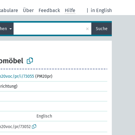
kabulare
Über
Feedback
Hilfe
|
in English
×
chen
Suche
omöbel
m20voc/pr/i/73055
(PM20pr)
nrichtung)
Englisch
m20voc/pr/73052