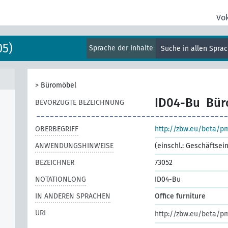
Vo
05)
Sprache der Inhalte
Suche in allen Spra
>
Büromöbel
ID04-Bu
Bür
BEVORZUGTE BEZEICHNUNG
OBERBEGRIFF
http://zbw.eu/beta/p
ANWENDUNGSHINWEISE
(einschl.: Geschäftsei
BEZEICHNER
73052
NOTATIONLONG
ID04-Bu
IN ANDEREN SPRACHEN
Office furniture
URI
http://zbw.eu/beta/p