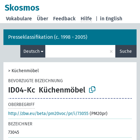
Skosmos
Vokabulare
Über
Feedback
Hilfe
|
in English
Presseklassifikation (c. 1998 - 2005)
×
Deutsch
Suche
>
Küchenmöbel
BEVORZUGTE BEZEICHNUNG
ID04-Kc
Küchenmöbel
OBERBEGRIFF
http://zbw.eu/beta/pm20voc/pr/i/73055
(PM20pr)
BEZEICHNER
73045