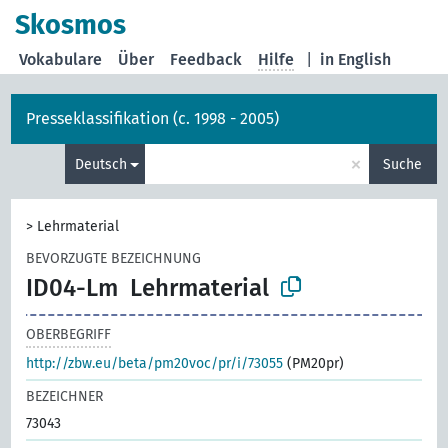
Skosmos
Vokabulare
Über
Feedback
Hilfe
|
in English
Presseklassifikation (c. 1998 - 2005)
×
Deutsch
Suche
>
Lehrmaterial
BEVORZUGTE BEZEICHNUNG
ID04-Lm
Lehrmaterial
OBERBEGRIFF
http://zbw.eu/beta/pm20voc/pr/i/73055
(PM20pr)
BEZEICHNER
73043