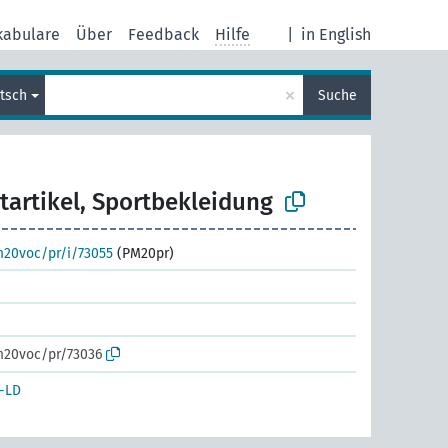
kabulare
Über
Feedback
Hilfe
|
in English
×
tsch
Suche
tartikel, Sportbekleidung
m20voc/pr/i/73055
(PM20pr)
m20voc/pr/73036
-LD