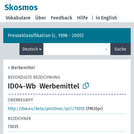
Skosmos
Vokabulare
Über
Feedback
Hilfe
|
in English
Presseklassifikation (c. 1998 - 2005)
×
Deutsch
Suche
>
Werbemittel
BEVORZUGTE BEZEICHNUNG
ID04-Wb
Werbemittel
OBERBEGRIFF
http://zbw.eu/beta/pm20voc/pr/i/73055
(PM20pr)
BEZEICHNER
73035