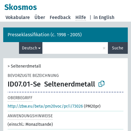
Skosmos
Vokabulare
Über
Feedback
Hilfe
|
in English
Presseklassifikation (c. 1998 - 2005)
×
Deutsch
Suche
>
Seltenerdmetall
BEVORZUGTE BEZEICHNUNG
ID07.01-Se
Seltenerdmetall
OBERBEGRIFF
http://zbw.eu/beta/pm20voc/pr/i/73026
(PM20pr)
ANWENDUNGSHINWEISE
(einschl.: Monazitsande)