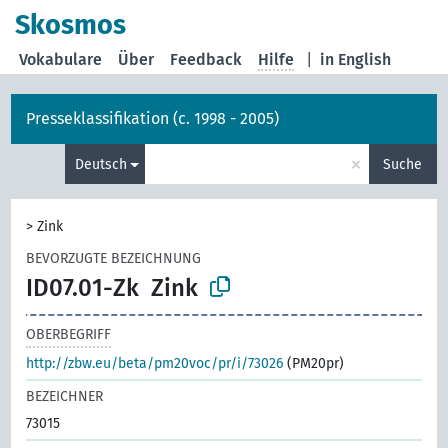
Skosmos
Vokabulare
Über
Feedback
Hilfe
|
in English
Presseklassifikation (c. 1998 - 2005)
×
Deutsch
Suche
>
Zink
BEVORZUGTE BEZEICHNUNG
ID07.01-Zk
Zink
OBERBEGRIFF
http://zbw.eu/beta/pm20voc/pr/i/73026
(PM20pr)
BEZEICHNER
73015