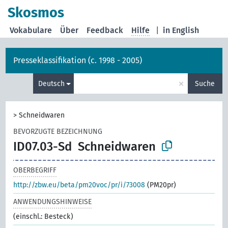
Skosmos
Vokabulare
Über
Feedback
Hilfe
|
in English
Presseklassifikation (c. 1998 - 2005)
×
Deutsch
Suche
>
Schneidwaren
BEVORZUGTE BEZEICHNUNG
ID07.03-Sd
Schneidwaren
OBERBEGRIFF
http://zbw.eu/beta/pm20voc/pr/i/73008
(PM20pr)
ANWENDUNGSHINWEISE
(einschl.: Besteck)