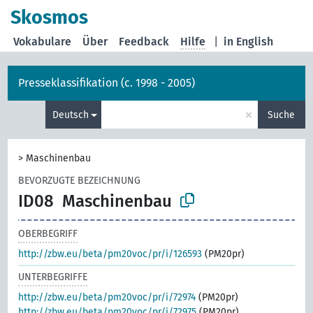
Skosmos
Vokabulare
Über
Feedback
Hilfe
|
in English
Presseklassifikation (c. 1998 - 2005)
×
Deutsch
Suche
>
Maschinenbau
BEVORZUGTE BEZEICHNUNG
ID08
Maschinenbau
OBERBEGRIFF
http://zbw.eu/beta/pm20voc/pr/i/126593
(PM20pr)
UNTERBEGRIFFE
http://zbw.eu/beta/pm20voc/pr/i/72974
(PM20pr)
http://zbw.eu/beta/pm20voc/pr/i/72975
(PM20pr)