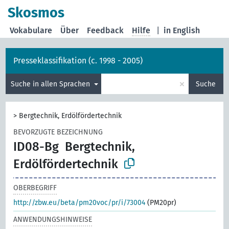
Skosmos
Vokabulare
Über
Feedback
Hilfe
|
in English
Presseklassifikation (c. 1998 - 2005)
×
Suche in allen Sprachen
Suche
>
Bergtechnik, Erdölfördertechnik
BEVORZUGTE BEZEICHNUNG
ID08-Bg
Bergtechnik,
Erdölfördertechnik
OBERBEGRIFF
http://zbw.eu/beta/pm20voc/pr/i/73004
(PM20pr)
ANWENDUNGSHINWEISE