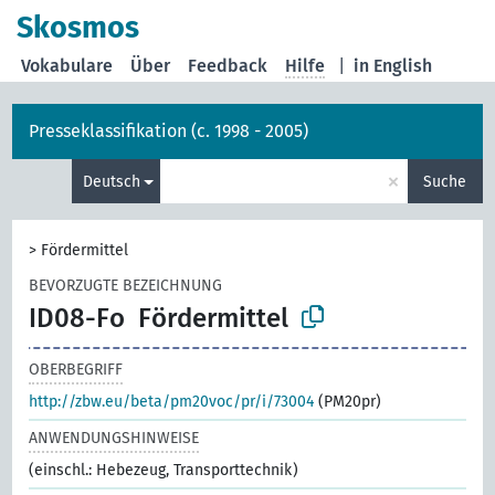
Skosmos
Vokabulare
Über
Feedback
Hilfe
|
in English
Presseklassifikation (c. 1998 - 2005)
×
Deutsch
Suche
>
Fördermittel
BEVORZUGTE BEZEICHNUNG
ID08-Fo
Fördermittel
OBERBEGRIFF
http://zbw.eu/beta/pm20voc/pr/i/73004
(PM20pr)
ANWENDUNGSHINWEISE
(einschl.: Hebezeug, Transporttechnik)