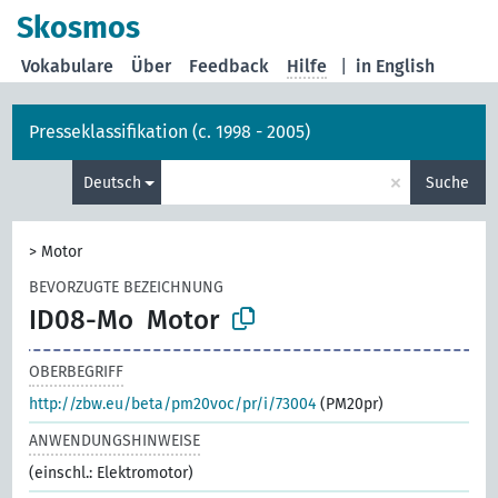
Skosmos
Vokabulare
Über
Feedback
Hilfe
|
in English
Presseklassifikation (c. 1998 - 2005)
×
Deutsch
Suche
>
Motor
BEVORZUGTE BEZEICHNUNG
ID08-Mo
Motor
OBERBEGRIFF
http://zbw.eu/beta/pm20voc/pr/i/73004
(PM20pr)
ANWENDUNGSHINWEISE
(einschl.: Elektromotor)