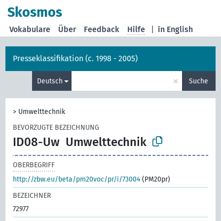
Skosmos
Vokabulare
Über
Feedback
Hilfe
|
in English
Presseklassifikation (c. 1998 - 2005)
×
Deutsch
Suche
>
Umwelttechnik
BEVORZUGTE BEZEICHNUNG
ID08-Uw
Umwelttechnik
OBERBEGRIFF
http://zbw.eu/beta/pm20voc/pr/i/73004
(PM20pr)
BEZEICHNER
72977